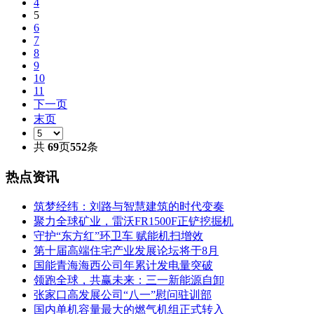
4
5
6
7
8
9
10
11
下一页
末页
共
69
页
552
条
热点资讯
筑梦经纬：刘路与智慧建筑的时代变奏
聚力全球矿业，雷沃FR1500F正铲挖掘机
守护“东方红”环卫车 赋能机扫增效
第十届高端住宅产业发展论坛将于8月
国能青海海西公司年累计发电量突破
领跑全球，共赢未来：三一新能源自卸
张家口高发展公司“八一”慰问驻训部
国内单机容量最大的燃气机组正式转入