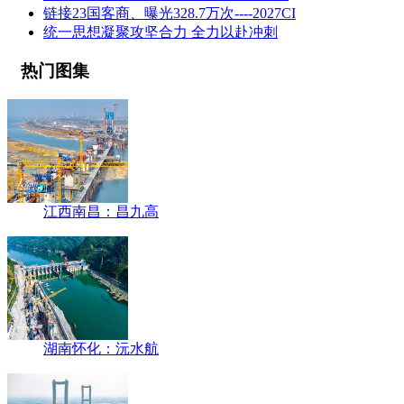
链接23国客商、曝光328.7万次----2027CI
统一思想凝聚攻坚合力 全力以赴冲刺
热门图集
江西南昌：昌九高
湖南怀化：沅水航