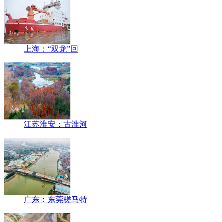
上海：“双龙”回
江苏淮安：古淮河
广东：东莞槎马特