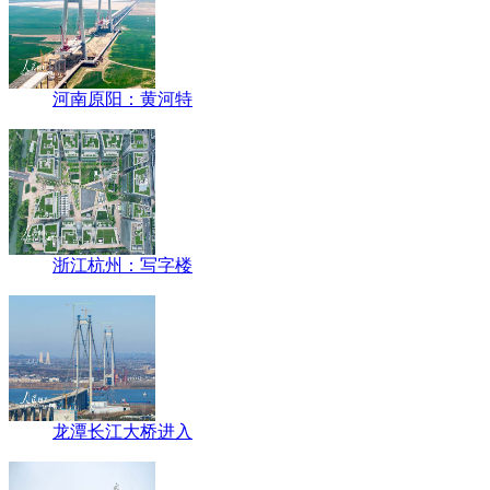
河南原阳：黄河特
浙江杭州：写字楼
龙潭长江大桥进入