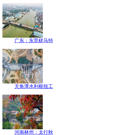
广东：东莞槎马特
天角潭水利枢纽工
河南林州：太行秋