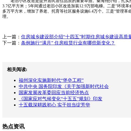
老旧小区改造是提升居民居住品质的重要举措。秦海翔介绍，扎实推进老
3.7亿平方米；5年间通过老旧小区改造加装12.9万部电梯。二是“环境革
多万平方米，增加了养老、托育等社区服务设施6.4万个。三是“管理
理。
上一篇：
住房城乡建设部介绍“十四五”时期住房城乡建设高质
下一篇：
条例施行“满月” 住房租赁行业有哪些新变化？
相关阅读:
福州深化实施新时代“堡垒工程”
中共中央 国务院印发《关于加强新时代社会
国家发展改革委回应当前经济热点
《国家应对气候变化“十五五”规划》印发
十五载深耕践初心 实干担当绽芳华
热点资讯