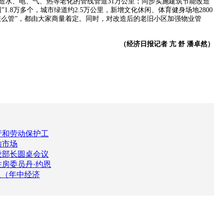
造水、电、气、热等老化的管线管道31万公里；同步实施建筑节能改造
1.8万多个，城市绿道约2.5万公里，新增文化休闲、体育健身场地2800
怎么管”，都由大家商量着定。同时，对改造后的老旧小区加强物业管
（经济日报记者 亢 舒 潘卓然）
产和劳动保护工
输市场
设部长圆桌会议
房委员丹·约恩
显（年中经济