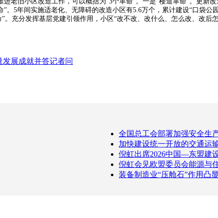
旧小区改造工作，可以概括为“3个革命”。一是“楼道革命”。更新改
命”。5年间实施适老化、无障碍的改造小区有5.6万个，累计建设“口袋公园”
革命”。充分发挥基层党建引领作用，小区“改不改、改什么、怎么改、改后
量发展成就并答记者问
全国总工会部署加强安全生
加快建设统一开放的交通运
倪虹出席2026中国—东盟建
倪虹会见欧盟委员会能源与住
装备制造业“压舱石”作用凸