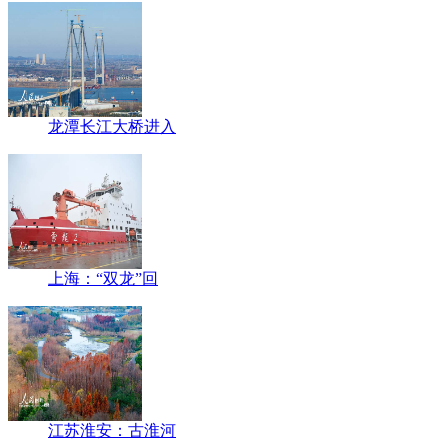
龙潭长江大桥进入
上海：“双龙”回
江苏淮安：古淮河