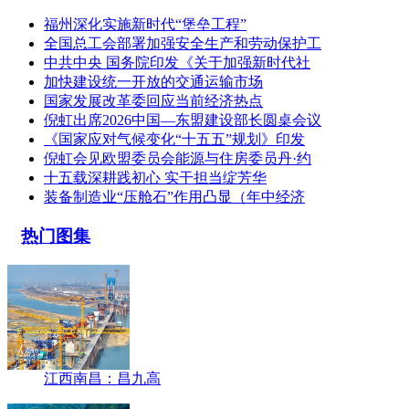
福州深化实施新时代“堡垒工程”
全国总工会部署加强安全生产和劳动保护工
中共中央 国务院印发《关于加强新时代社
加快建设统一开放的交通运输市场
国家发展改革委回应当前经济热点
倪虹出席2026中国—东盟建设部长圆桌会议
《国家应对气候变化“十五五”规划》印发
倪虹会见欧盟委员会能源与住房委员丹·约
十五载深耕践初心 实干担当绽芳华
装备制造业“压舱石”作用凸显（年中经济
热门图集
江西南昌：昌九高