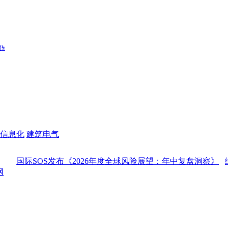
信息化
建筑电气
际SOS发布《2026年度全球风险展望：年中复盘洞察》
绿智领航