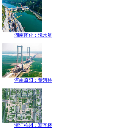
湖南怀化：沅水航
河南原阳：黄河特
浙江杭州：写字楼