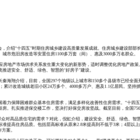
会，介绍“十四五”时期住房城乡建设高质量发展成就。住房城乡建设部部
城市危旧房改造等安置住房1100多万套（间）、惠及3000多万名群众。
应房地产市场供求关系发生重大变化的新形势，适时调整优化房地产政策
推进安全、舒适、绿色、智慧的“好房子”建设。
翔介绍，目前，全国297个地级以上城市和150多个县级市已经全面开
）；累计改造城镇老旧小区24万多个、4000多万户、惠及1.1亿居民。坚
力保障困难群众基本住房需求，满足多样化改善性住房需求。“十四五”
新房。扎实推进保交楼工作，坚决打好保交房攻坚战。截至目前，全国75
群众对高品质住宅的需求？对此，倪虹介绍，建设安全、舒适、绿色、智慧
标准提高住房品质。包括层高标准从原来2.8米提高到不低于3米；4层以
作方案。