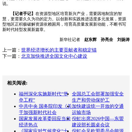
说。
【记者手记】
在资源型地区培育新兴产业，需要因地制宜的智
慧，更需要久久为功的定力。以创新和实践推进适度多元发展，资源
型地区正积极破解资源依赖困局，培育高质量发展新动能，不断书写
新时代转型发展新篇章。
新华社记者
赵东辉 孙亮全 刘扬涛
上一篇：
世界经济增长的主要贡献者和稳定锚
下一篇：
北京加快推进全国文化中心建设
相关阅读:
福州深化实施新时代“堡
全国总工会部署加强安全
垒工程”
生产和劳动保护工
中共中央 国务院印发《关
加快建设统一开放的交通
于加强新时代社会
运输市场
国家发展改革委回应当前
倪虹出席2026中国—东盟
经济热点
建设部长圆桌会议
《国家应对气候变化“十
倪虹会见欧盟委员会能源