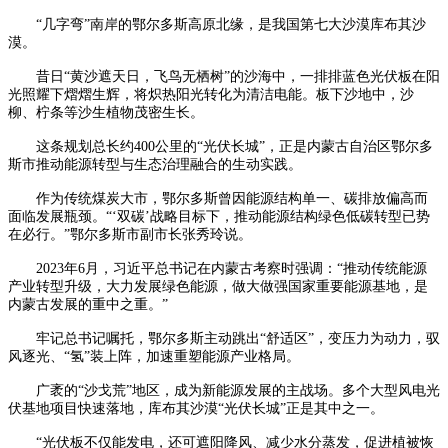
“几字弯”南岸的鄂尔多斯高原北缘，是我国第七大沙漠库布其沙
漠。
昔日“黄沙遮天日，飞鸟无栖树”的沙海中，一排排蓝色光伏板在阳
光照耀下熠熠生辉，将炽热阳光转化为清洁电能。板下沙地中，沙
柳、柠条等沙生植物茂密生长。
这条规划总长约400公里的“光伏长城”，正是内蒙古自治区鄂尔多
斯市推动能源转型与生态治理融合的生动实践。
作为传统煤炭大市，鄂尔多斯曾因能源结构单一、碳排放偏高而
面临发展瓶颈。“‘双碳’战略目标下，推动能源结构绿色低碳转型已势
在必行。”鄂尔多斯市副市长张秀玲说。
2023年6月，习近平总书记在内蒙古考察时强调：“推动传统能源
产业转型升级，大力发展绿色能源，做大做强国家重要能源基地，是
内蒙古发展的重中之重。”
牢记总书记嘱托，鄂尔多斯主动跳出“舒适区”，变压力为动力，驭
风逐光、“氢”装上阵，加速重塑能源产业格局。
广袤的“沙戈荒”地区，成为新能源发展的主战场。多个大型风电光
伏基地项目快速落地，库布其沙漠“光伏长城”正是其中之一。
“光伏板不仅能发电，还可遮阳降风、减少水分蒸发，促进植被恢