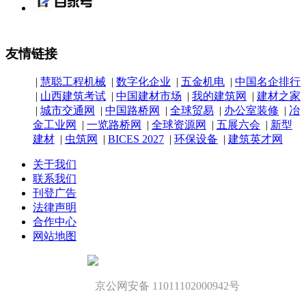
友情链接
|
慧聪工程机械
|
数字化企业
|
五金机电
|
中国名企排行
|
山西建筑考试
|
中国建材市场
|
我的建筑网
|
建材之家
|
城市交通网
|
中国路桥网
|
全球贸易
|
办公室装修
|
冶
金工业网
|
一览路桥网
|
全球资源网
|
五展六会
|
新型
建材
|
虫筑网
|
BICES 2027
|
环保设备
|
建筑英才网
关于我们
联系我们
刊登广告
法律声明
合作中心
网站地图
京公网安备 11011102000942号