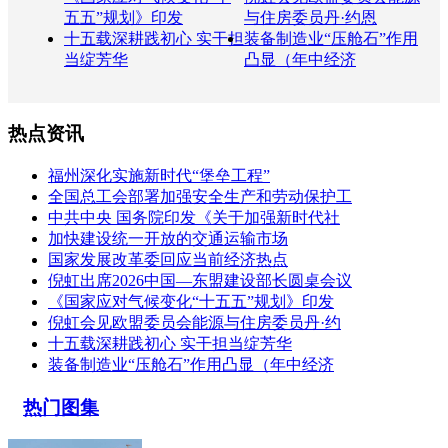
五五”规划》印发
与住房委员丹·约恩
十五载深耕践初心 实干担
装备制造业“压舱石”作用
当绽芳华
凸显（年中经济
热点资讯
福州深化实施新时代“堡垒工程”
全国总工会部署加强安全生产和劳动保护工
中共中央 国务院印发《关于加强新时代社
加快建设统一开放的交通运输市场
国家发展改革委回应当前经济热点
倪虹出席2026中国—东盟建设部长圆桌会议
《国家应对气候变化“十五五”规划》印发
倪虹会见欧盟委员会能源与住房委员丹·约
十五载深耕践初心 实干担当绽芳华
装备制造业“压舱石”作用凸显（年中经济
热门图集