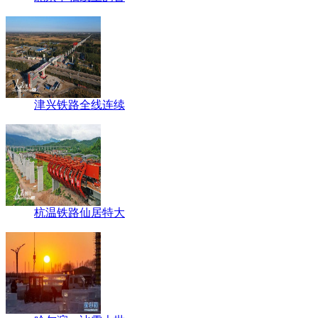
津兴铁路全线连续
杭温铁路仙居特大