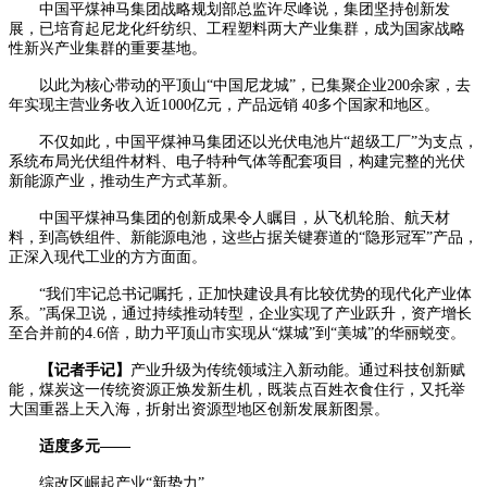
中国平煤神马集团战略规划部总监许尽峰说，集团坚持创新发
展，已培育起尼龙化纤纺织、工程塑料两大产业集群，成为国家战略
性新兴产业集群的重要基地。
以此为核心带动的平顶山“中国尼龙城”，已集聚企业200余家，去
年实现主营业务收入近1000亿元，产品远销 40多个国家和地区。
不仅如此，中国平煤神马集团还以光伏电池片“超级工厂”为支点，
系统布局光伏组件材料、电子特种气体等配套项目，构建完整的光伏
新能源产业，推动生产方式革新。
中国平煤神马集团的创新成果令人瞩目，从飞机轮胎、航天材
料，到高铁组件、新能源电池，这些占据关键赛道的“隐形冠军”产品，
正深入现代工业的方方面面。
“我们牢记总书记嘱托，正加快建设具有比较优势的现代化产业体
系。”禹保卫说，通过持续推动转型，企业实现了产业跃升，资产增长
至合并前的4.6倍，助力平顶山市实现从“煤城”到“美城”的华丽蜕变。
【记者手记】
产业升级为传统领域注入新动能。通过科技创新赋
能，煤炭这一传统资源正焕发新生机，既装点百姓衣食住行，又托举
大国重器上天入海，折射出资源型地区创新发展新图景。
适度多元——
综改区崛起产业“新势力”