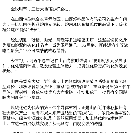
金秋时节，三晋大地“硕果”盈枝。
在山西转型综合改革示范区，山西烁科晶体有限公司的生产车间
内，一排排白色长晶炉静立运转。炉内2000多摄氏度的高温下，碳化
硅晶锭正悄然“成长”。
经过切割、研磨、抛光、清洗等多道精密工序，这些晶锭将化身
为薄如蝉翼的碳化硅晶片，成为卫星通信、5G网络、新能源汽车等战
略性新兴产业不可或缺的核心器件。
今年7月，习近平总书记在山西考察时强调：“要用好多元发展条
件，优化营商环境，激发经营主体活力，把资源优势更好转化为发展
优势。”
山西是煤炭大省，近年来，山西转型综改示范区系统布局多元转
型路径，积极培育新兴产业，推动“新枝结硕果”，重点培育出第三代半
导体、新材料、合成生物等八大产业链，推动形成了一批具有全国影
响力的新兴产业集群。
以碳化硅为代表的第三代半导体材料，正是山西近年来积极培育
壮大新兴产业、前瞻布局未来产业结出的“硕果”之一。依托本地丰富的
原材料、绿色能源优势以及广阔的应用场景，加上持续的技术创新，
山西在这一前沿领域实现了从无到有、由弱变强的跨越。