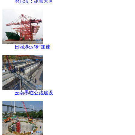
哈尔滨：冰雪大世
日照港运转“加速
云南墨临公路建设