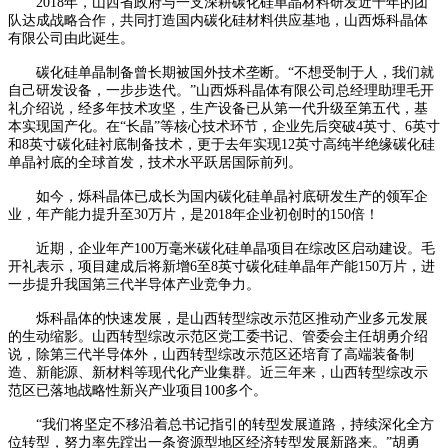
2018年，山西省政府与一支深耕碳化硅单晶材料研发近十年的团
队达成战略合作，共同打造国内碳化硅材料供应基地，山西烁科晶体
有限公司由此诞生。
碳化硅单晶制备曾长期被国外技术垄断。“不想受制于人，我们就
自己研发设备，一步步迭代。”山西烁科晶体有限公司总经理助理毛开
礼介绍说，经多年技术攻坚，生产设备已从第一代升级至第五代，基
本实现国产化。在“长晶”等核心技术环节，企业先后突破4英寸、6英寸
和8英寸碳化硅衬底制备技术，更于去年实现12英寸高纯半绝缘碳化硅
单晶衬底的全球首发，技术水平跃居国际前列。
如今，烁科晶体已成长为国内碳化硅单晶衬底研发生产的领军企
业，年产能力提升至30万片，是2018年企业初创时的150倍！
近期，企业年产100万毫米碳化硅单晶项目在综改区启动建设。毛
开礼表示，项目建成后将新增6至8英寸碳化硅单晶年产能150万片，进
一步提升我国第三代半导体产业竞争力。
烁科晶体的快速发展，是山西转型综改示范区推动产业多元发展
的生动缩影。山西转型综改示范区党工委书记、管委会主任胡勇介绍
说，除第三代半导体外，山西转型综改示范区还培育了高端装备制
造、新能源、新材料等现代化产业集群。近三年来，山西转型综改示
范区已落地战略性新兴产业项目100多个。
“我们将坚定不移沿着总书记指引的转型发展道路，持续深化全方
位转型，努力率先蹚出一条资源型地区经济转型发展新路来。”胡勇