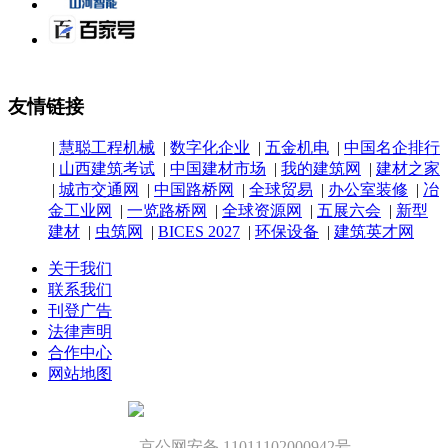
友情链接
|
慧聪工程机械
|
数字化企业
|
五金机电
|
中国名企排行
|
山西建筑考试
|
中国建材市场
|
我的建筑网
|
建材之家
|
城市交通网
|
中国路桥网
|
全球贸易
|
办公室装修
|
冶
金工业网
|
一览路桥网
|
全球资源网
|
五展六会
|
新型
建材
|
虫筑网
|
BICES 2027
|
环保设备
|
建筑英才网
关于我们
联系我们
刊登广告
法律声明
合作中心
网站地图
京公网安备 11011102000942号