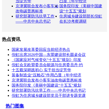
当绽芳华
凸显（年中经济
京津冀联合发布小客车油
国务院印发《美丽中国建
改电碳普惠标准
设“十五五”规划
研究部署防汛抗旱工作
住房城乡建设部部长倪虹
——中共中央总书记
在长沙考察调研
热点资讯
国家发展改革委回应当前经济热点
倪虹出席2026中国—东盟建设部长圆桌会议
《国家应对气候变化“十五五”规划》印发
倪虹会见欧盟委员会能源与住房委员丹·约
十五载深耕践初心 实干担当绽芳华
装备制造业“压舱石”作用凸显（年中经济
京津冀联合发布小客车油改电碳普惠标准
国务院印发《美丽中国建设“十五五”规划
研究部署防汛抗旱工作——中共中央总书记
倪虹为住房城乡建设部党员干部讲专题党课
热门图集