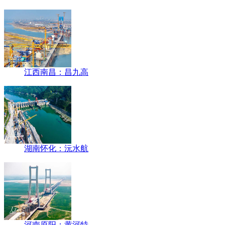
江西南昌：昌九高
湖南怀化：沅水航
河南原阳：黄河特