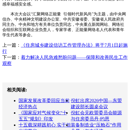
感幸福感安全感。
本次大会以“汇聚网络正能量 引领时代新风尚”为主题，由中央网
信办、中央精神文明建设办公室、中共安徽省委、安徽省人民政府共
同主办。中央和地方有关单位负责同志，中央重点新闻网站、网络社
会组织和互联网企业负责人，专家学者、正能量网络名人代表和青年
学生代表等参会。
上一篇：
《住房城乡建设信访工作管理办法》将于7月1日起施
行
下一篇：
着力解决人民急难愁盼问题——保障和改善民生工作
观察
相关阅读:
国家发展改革委回应当前
倪虹出席2026中国—东盟
经济热点
建设部长圆桌会议
《国家应对气候变化“十
倪虹会见欧盟委员会能源
五五”规划》印发
与住房委员丹·约恩
十五载深耕践初心 实干担
装备制造业“压舱石”作用