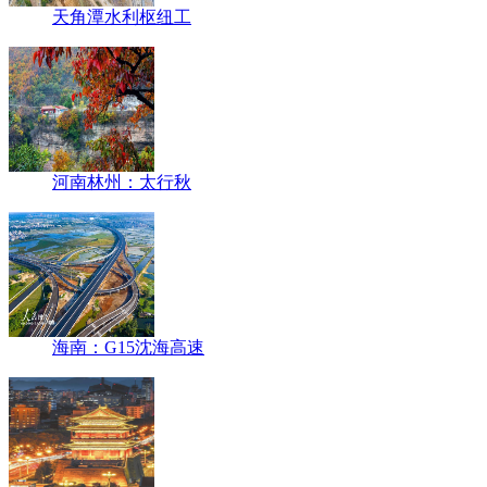
天角潭水利枢纽工
河南林州：太行秋
海南：G15沈海高速