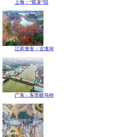
上海：“双龙”回
江苏淮安：古淮河
广东：东莞槎马特