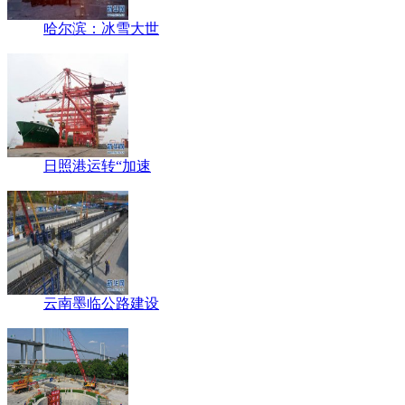
哈尔滨：冰雪大世
日照港运转“加速
云南墨临公路建设