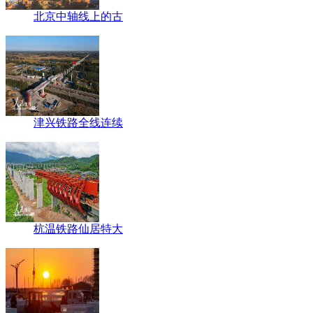
北京中轴线上的古
津兴铁路全线连续
杭温铁路仙居特大