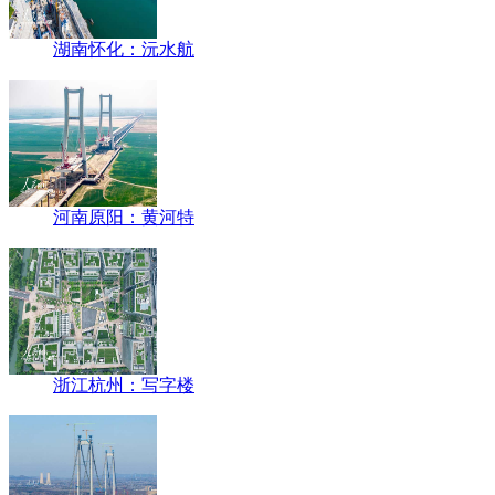
湖南怀化：沅水航
河南原阳：黄河特
浙江杭州：写字楼