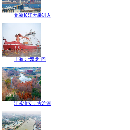
龙潭长江大桥进入
上海：“双龙”回
江苏淮安：古淮河