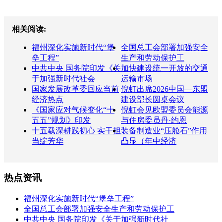
相关阅读:
福州深化实施新时代“堡
全国总工会部署加强安全
垒工程”
生产和劳动保护工
中共中央 国务院印发《关
加快建设统一开放的交通
于加强新时代社会
运输市场
国家发展改革委回应当前
倪虹出席2026中国—东盟
经济热点
建设部长圆桌会议
《国家应对气候变化“十
倪虹会见欧盟委员会能源
五五”规划》印发
与住房委员丹·约恩
十五载深耕践初心 实干担
装备制造业“压舱石”作用
当绽芳华
凸显（年中经济
热点资讯
福州深化实施新时代“堡垒工程”
全国总工会部署加强安全生产和劳动保护工
中共中央 国务院印发《关于加强新时代社