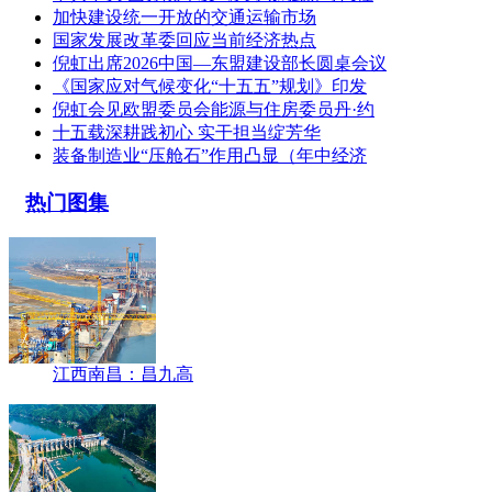
加快建设统一开放的交通运输市场
国家发展改革委回应当前经济热点
倪虹出席2026中国—东盟建设部长圆桌会议
《国家应对气候变化“十五五”规划》印发
倪虹会见欧盟委员会能源与住房委员丹·约
十五载深耕践初心 实干担当绽芳华
装备制造业“压舱石”作用凸显（年中经济
热门图集
江西南昌：昌九高