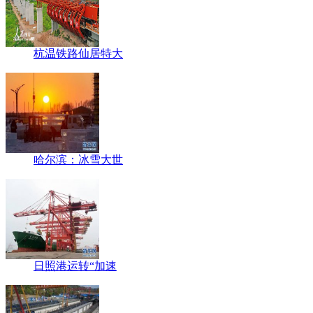
杭温铁路仙居特大
哈尔滨：冰雪大世
日照港运转“加速