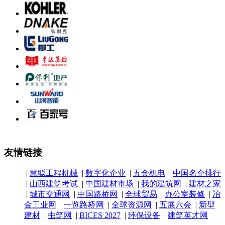
友情链接
|
慧聪工程机械
|
数字化企业
|
五金机电
|
中国名企排行
|
山西建筑考试
|
中国建材市场
|
我的建筑网
|
建材之家
|
城市交通网
|
中国路桥网
|
全球贸易
|
办公室装修
|
冶
金工业网
|
一览路桥网
|
全球资源网
|
五展六会
|
新型
建材
|
虫筑网
|
BICES 2027
|
环保设备
|
建筑英才网