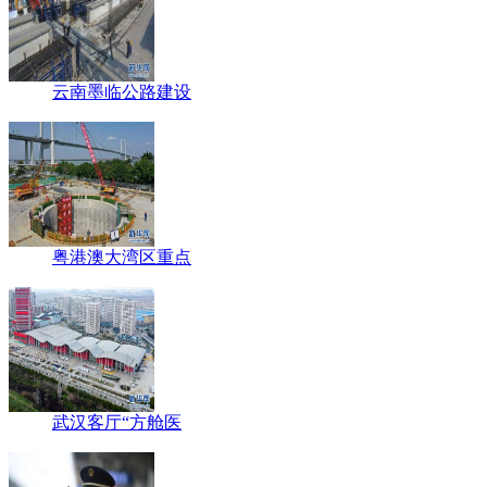
云南墨临公路建设
粤港澳大湾区重点
武汉客厅“方舱医