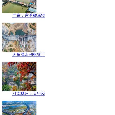
广东：东莞槎马特
天角潭水利枢纽工
河南林州：太行秋